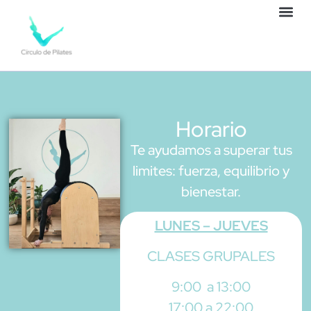
Horario
Te ayudamos a superar tus
limites: fuerza, equilibrio y
bienestar.
LUNES – JUEVES
CLASES GRUPALES
9:00 a 13:00
17:00 a 22:00