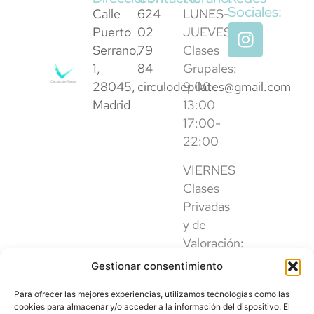
Sociales:
Calle
624
LUNES-
Puerto
02
JUEVES
Serrano,
79
Clases
1,
84
Grupales:
28045,
circulodepilates@gmail.com
9:00-
Madrid
13:00
17:00-
22:00
VIERNES
Clases
Privadas
y de
Valoración:
9:00-
Gestionar consentimiento
13:00
Para ofrecer las mejores experiencias, utilizamos tecnologías como las
17:00-
cookies para almacenar y/o acceder a la información del dispositivo. El